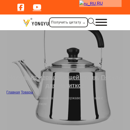
RU
Получить цитату →
Чайник из нержавеющей стали
,
Посуда
для напитков
Главная
/
Товары
/
Насыпной индукционный чайник из нержавеющей стали с
электрическим свистком