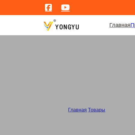
Главная
П
Кофейник из нерж
Главная
/
Товары
/
Оптовая про