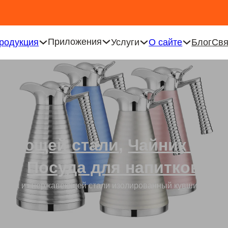
Приложения
родукция
Услуги
О сайте
Блог
Свя
авеющей стали
,
Чайник из 
Посуда для напитков
дажа из нержавеющей стали изолированный кувшин 1,2 л и 