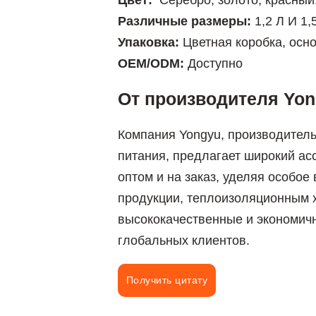
Цвет:
Серебро, золото, красный,
Различные размеры:
1,2 Л И 1,
Упаковка:
Цветная коробка, осн
OEM/ODM:
Доступно
От производителя Yong
Компания Yongyu, производител
питания, предлагает широкий ас
оптом и на заказ, уделяя особое
продукции, теплоизоляционным 
высококачественные и экономич
глобальных клиентов.
Получить цитату