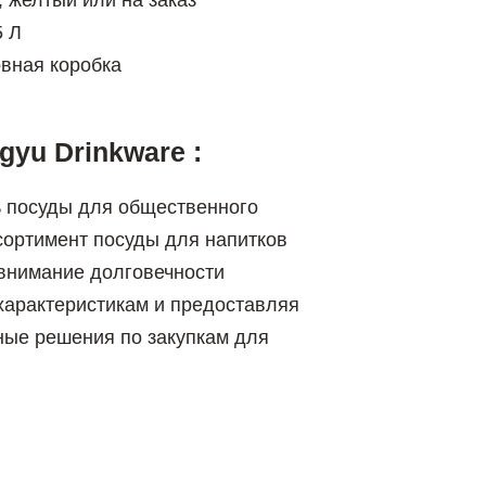
 желтый или на заказ
5 Л
овная коробка
yu Drinkware :
ь посуды для общественного
сортимент посуды для напитков
 внимание долговечности
характеристикам и предоставляя
ные решения по закупкам для