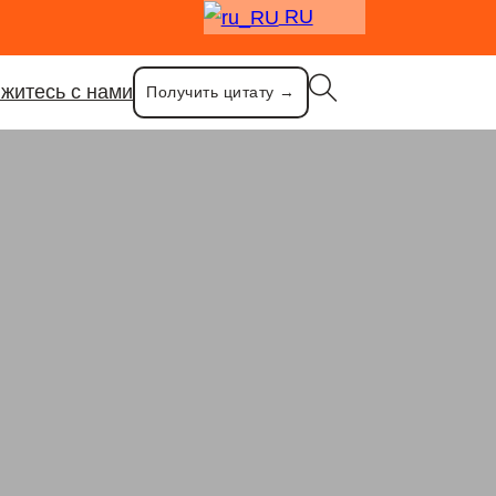
RU
житесь с нами
Получить цитату →
нержавеющей стали
,
1,5 л красочный чайник кофе