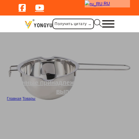
RU
Получить цитату →
Кухонные принадлежности
,
Посуда для
выпечки
Главная
/
Товары
/
Объемная чаша из нержавеющей стали для плавления шоколада и
сыра с ручкой