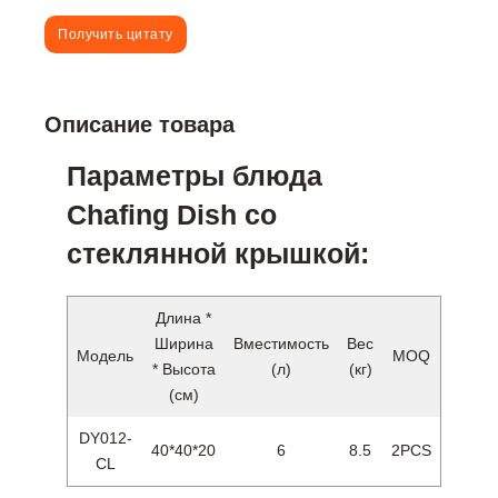
Получить цитату
Описание товара
Параметры блюда
Chafing Dish со
стеклянной крышкой:
Длина *
Ширина
Вместимость
Вес
Модель
MOQ
* Высота
(л)
(кг)
(см)
DY012-
40*40*20
6
8.5
2PCS
CL