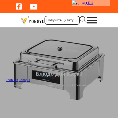
RU
Получить цитату →
Блюдо для жарки
Главная
/
Товары
/
Квадратная посуда со стеклянной крышкой Объемный электрический
подогреватель пищи