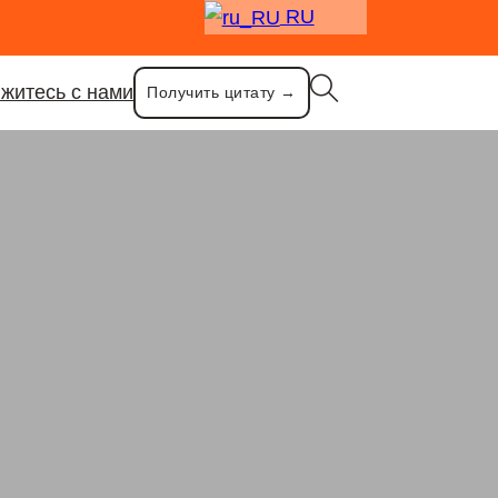
RU
житесь с нами
Получить цитату →
той ножкой