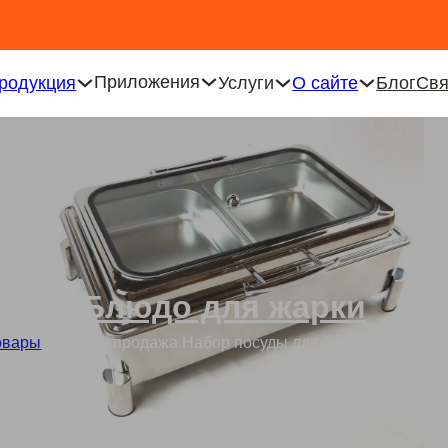
Приложения
родукция
Услуги
О сайте
Блог
Свя
Блюдо для жарки
овары
/
Оптовая продажа Набор посуды для банкета с трубча