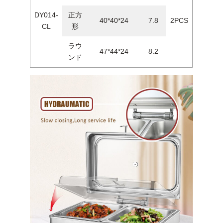
DY014-
正方
40*40*24
7.8
2PCS
CL
形
ラウ
47*44*24
8.2
ンド