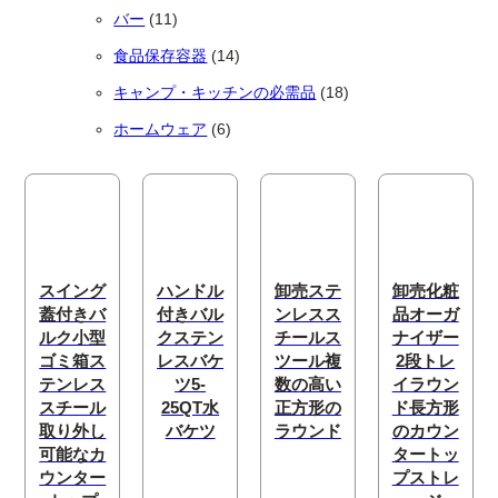
11個の商品
バー
11
14個の商品
食品保存容器
14
18個の商品
キャンプ・キッチンの必需品
18
6個の商品
ホームウェア
6
スイング
ハンドル
卸売ステ
卸売化粧
蓋付きバ
付きバル
ンレスス
品オーガ
ルク小型
クステン
チールス
ナイザー
ゴミ箱ス
レスバケ
ツール複
2段トレ
テンレス
ツ5-
数の高い
イラウン
スチール
25QT水
正方形の
ド長方形
取り外し
バケツ
ラウンド
のカウン
可能なカ
タートッ
ウンター
プストレ