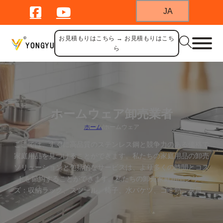
JA
お見積もりはこちら → お見積もりはこち
ら
ホームウェア卸売業者
ホーム
/
ホームウェア
ここでは、すぐに高品質のステンレス鋼と競争力のある価格で
家庭用品を見つけることができます。私たちの家庭用品の卸売
ソリューションと包括的なサービスは、より多くの時間とコス
トを節約することができます。私たちの卸売家庭用品シリー
ズ：収納ラック、スツール、椅子、水バケツ、ゴミ箱、灰皿。