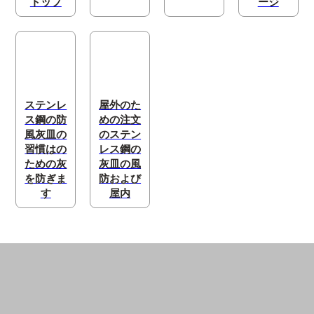
トップ
ージ
ステンレ
屋外のた
ス鋼の防
めの注文
風灰皿の
のステン
習慣はの
レス鋼の
ための灰
灰皿の風
を防ぎま
防および
す
屋内