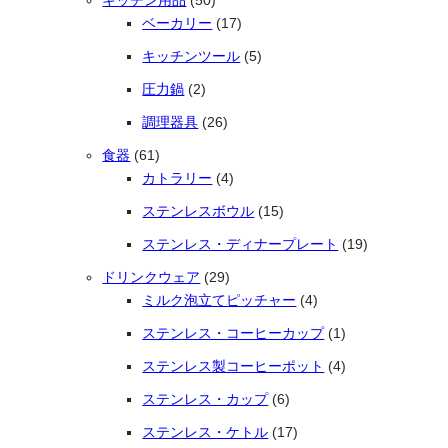
キッチン用品
50
17個の商品
ベーカリー
17
5個の商品
キッチンツール
5
2個の商品
圧力鍋
2
26個の商品
調理器具
26
61個の商品
食器
61
4個の商品
カトラリー
4
15個の商品
ステンレスボウル
15
19個の商品
ステンレス・ディナープレート
19
29個の商品
ドリンクウェア
29
4個の商品
ミルク泡立てピッチャー
4
1個の商品
ステンレス・コーヒーカップ
1
4個の商品
ステンレス製コーヒーポット
4
6個の商品
ステンレス・カップ
6
17個の商品
ステンレス・ケトル
17