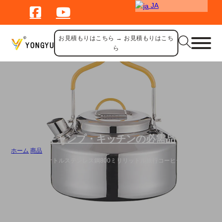
JA
お見積もりはこちら → お見積もりはこち
ら
キャンプ・キッチンの必需品
ホーム
/
商品
/
卸売キャンプケトルステンレス鋼800ミリリットル旅行コーヒー紅茶ポッ
ト