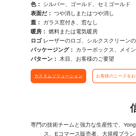
色：
シルバー、ゴールド、セミゴールド
表面だ：
つや消しまたはつや消し
蓋：
ガラス窓付き、窓なし
暖房：
燃料または電気暖房
ロゴ
レーザーのロゴ、シルクスクリーンの
パッケージング：
カラーボックス、メイン
パターン：
木目、お客様のご要望
カスタムソリューション
お客様のニーズをお
専門の技術チームと強力な生産性で、Yon
ス、Eコマース販売者、大規模ブラ