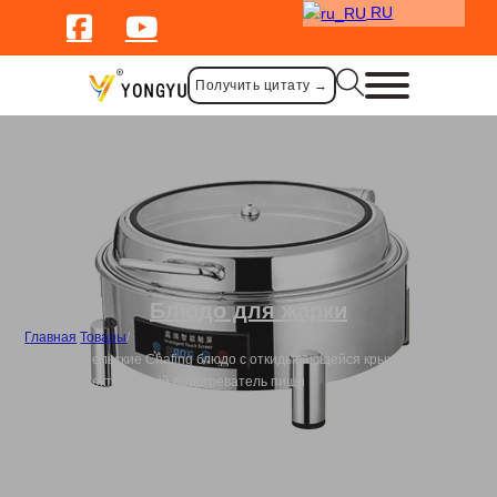
RU
Получить цитату →
Блюдо для жарки
Главная
/
Товары
/
Пользовательские Chafing блюдо с откидывающейся крышкой
круглый электрический подогреватель пищи