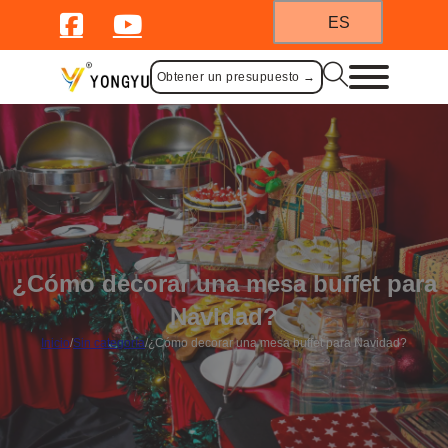
ES
Obtener un presupuesto →
¿Cómo decorar una mesa buffet para
Navidad?
Inicio
/
Sin categoría
/
¿Cómo decorar una mesa buffet para Navidad?