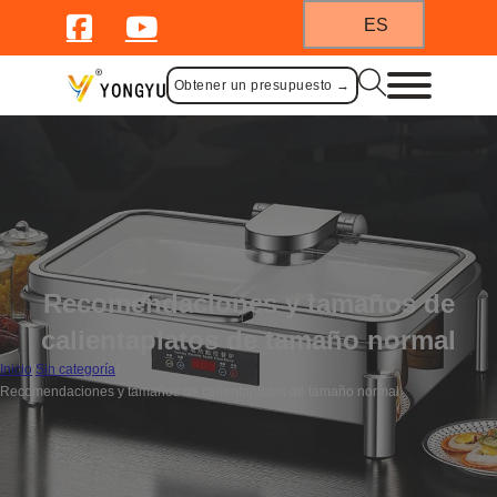
ES
Obtener un presupuesto →
Recomendaciones y tamaños de
calientaplatos de tamaño normal
Inicio
/
Sin categoría
/
Recomendaciones y tamaños de calientaplatos de tamaño normal