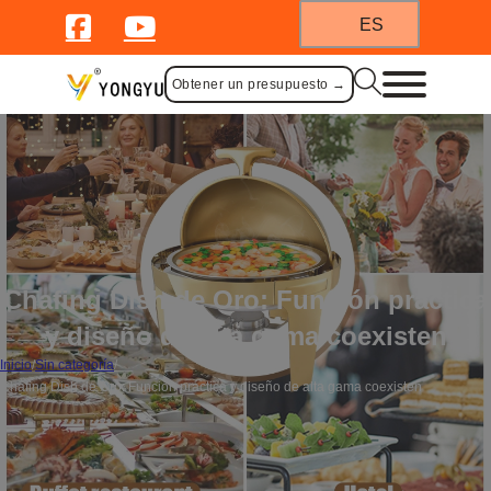
ES
Obtener un presupuesto →
Chafing Dish de Oro: Función práctica
y diseño de alta gama coexisten
Inicio
/
Sin categoría
/
Chafing Dish de Oro: Función práctica y diseño de alta gama coexisten