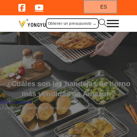
ES
Obtener un presupuesto →
¿Cuáles son las bandejas de horno
más vendidas en Amazon?
Inicio
/
Sin categoría
/
¿Cuáles son las bandejas de horno más vendidas en Amazon?