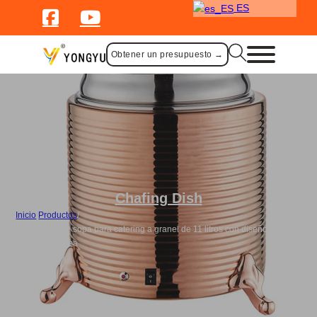
ES
Obtener un presupuesto →
Chafing Dish
Inicio
/
Productos
/
Calentador de sopa para catering a granel de 11 litros con diseño en
espiral-Oro rosa