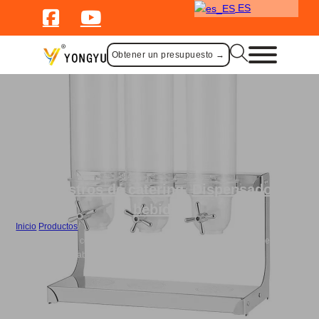
ES
Obtener un presupuesto →
Suministros de catering
,
Dispensador de
bebidas
Inicio
/
Productos
/
Dispensador de cereales giratorio a granel Dispensador de gravedad
cilíndrico-Tres cabezales