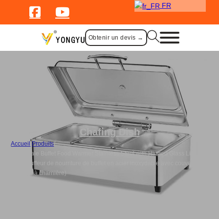
FR
Obtenir un devis →
Chafing Dish
Accueil
/
Produits
/
Wholesale Buffet Food Warmer Stainless Steel with Hinged Glass Lid
(Réchauffeur de nourriture de buffet en acier inoxydable avec couvercle
en verre à charnière)