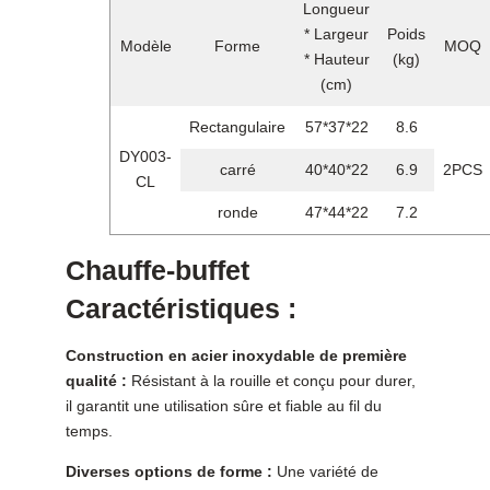
Longueur
* Largeur
Poids
Modèle
Forme
MOQ
* Hauteur
(kg)
(cm)
Rectangulaire
57*37*22
8.6
DY003-
carré
40*40*22
6.9
2PCS
CL
ronde
47*44*22
7.2
Chauffe-buffet
Caractéristiques :
Construction en acier inoxydable de première
qualité :
Résistant à la rouille et conçu pour durer,
il garantit une utilisation sûre et fiable au fil du
temps.
Diverses options de forme :
Une variété de