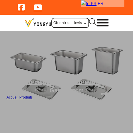
FR
Obtenir un devis →
Fournitures pour la restauration
,
Plaques
Gastronorm
Accueil
/
Produits
/
Vrac 1/9 Poêle GN à l'américaine en acier inoxydable avec couvercle