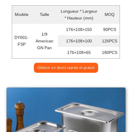
Longueur * Largeur
Modèle
Taille
MOQ
* Hauteur (mm)
176×108×150
90PCS
1/9
DY001-
American
176×108×100
126PCS
FSP
GN Pan
176×108×65
180PCS
Obtenir un devis rapide et gratuit