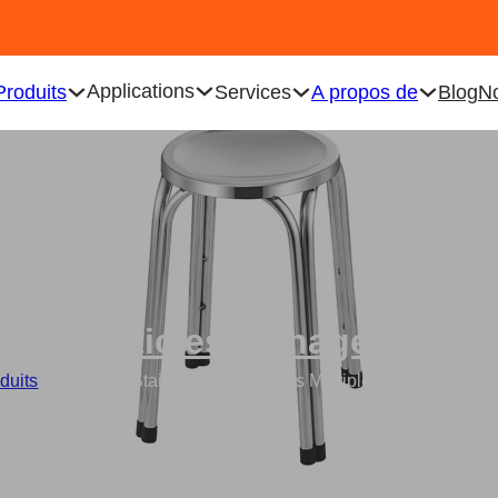
Applications
Produits
Services
A propos de
Blog
No
Articles ménagers
duits
/
Wholesale Stainless Steel Stools Multiple High Square R