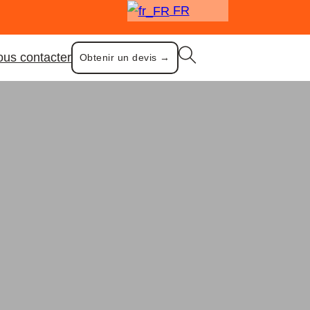
FR
us contacter
Obtenir un devis →
ound Stools