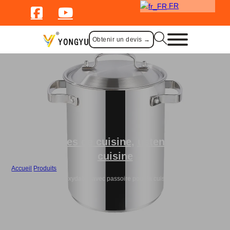
FR
Obtenir un devis →
ustensiles de cuisine
,
ustensiles de
cuisine
Accueil
/
Produits
/
Marmite en acier inoxydable avec passoire pour la cuisson des pâtes