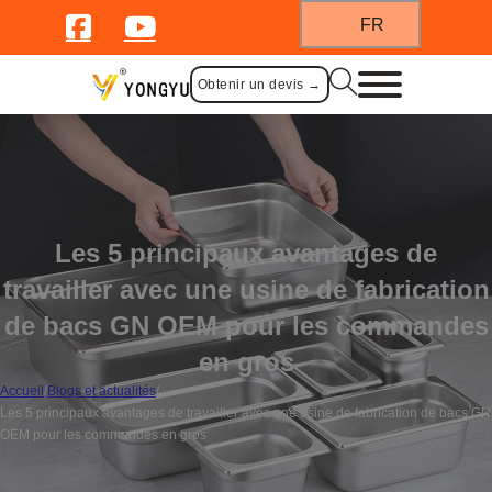
FR
Obtenir un devis →
Les 5 principaux avantages de
travailler avec une usine de fabrication
de bacs GN OEM pour les commandes
en gros
Accueil
/
Blogs et actualités
/
Les 5 principaux avantages de travailler avec une usine de fabrication de bacs GN
OEM pour les commandes en gros