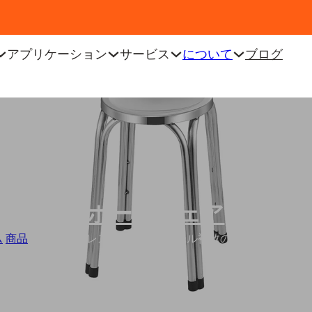
アプリケーション
サービス
について
ブログ
ホームウェア
ム
/
商品
/
卸売ステンレススチールスツール複数の高い正方形のラ