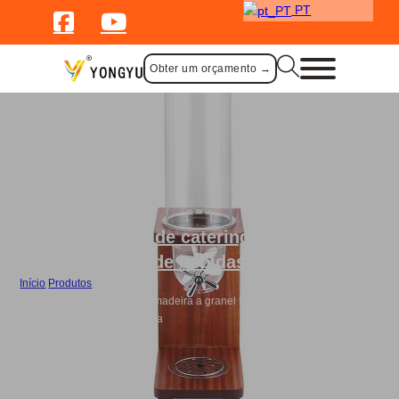
PT
Obter um orçamento →
Fornecimento de catering
,
Dispensador
de bebidas
Início
/
Produtos
/
Dispensador de cereais de madeira a granel Dispensador de alimentos
secos de luxo - Cabeça única