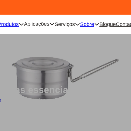
Aplicações
Produtos
Serviços
Sobre
Blogue
Conta
inhas essenciais para camp
s
/
Conjunto de panelas portáteis de aço inoxidável para campis