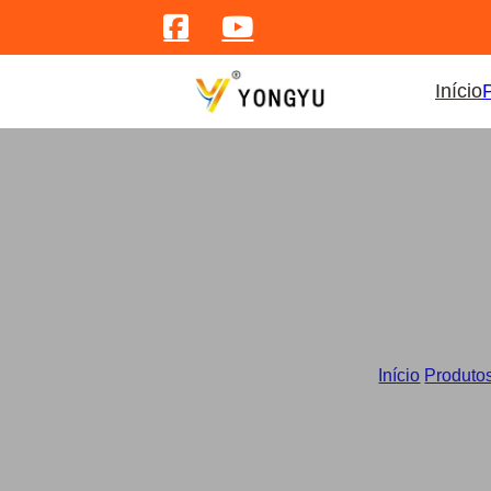
Início
Coz
Início
/
Produto