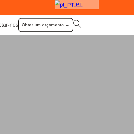
PT
ctar-nos
Obter um orçamento →
ismo
mo por atacado