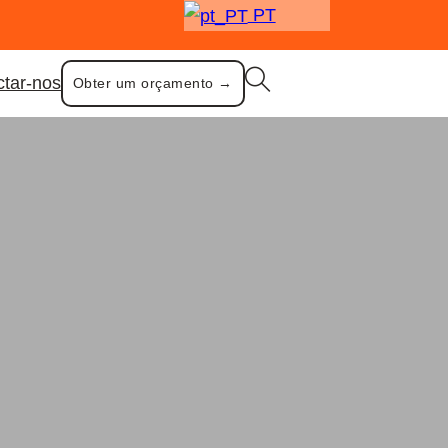
PT
ctar-nos
Obter um orçamento →
os para beber
iro e colher