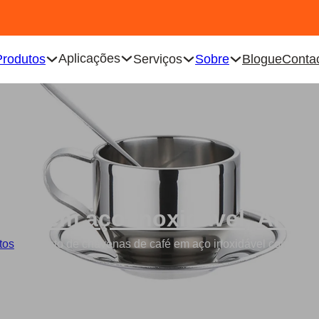
Aplicações
Produtos
Serviços
Sobre
Blogue
Conta
afé em aço inoxidável
,
Artig
tos
/
Conjunto de chávenas de café em aço inoxidável com tabule