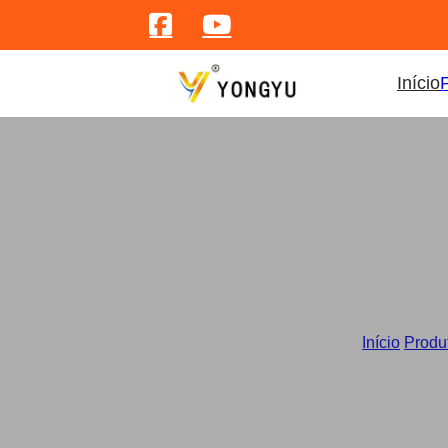
Início
Chávena de c
Início
/
Produ