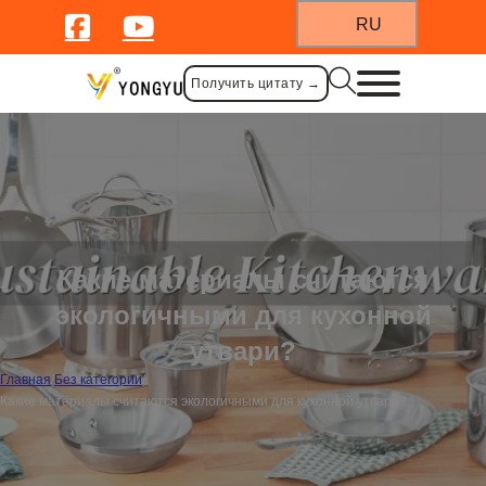
RU
Получить цитату →
Какие материалы считаются
экологичными для кухонной
утвари?
Главная
/
Без категории
/
Какие материалы считаются экологичными для кухонной утвари?