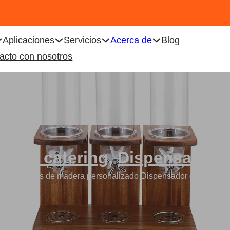
Aplicaciones
Servicios
Acerca de
Blog
acto con nosotros
os de catering
,
Dispensador 
de cereales de madera personalizado Dispensador de alimento