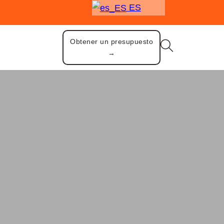
ES
Obtener un presupuesto
→
de bebidas
s secos de lujo-Tres cabezas