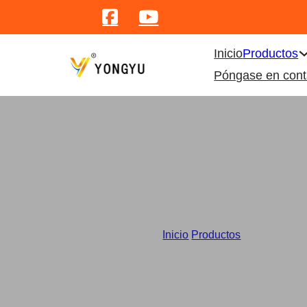
Inicio
Productos
Póngase en cont
Suministr
Inicio
/
Productos
/
Dispensador 