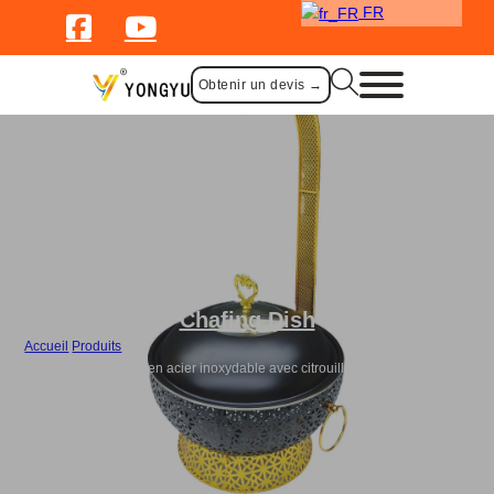
FR
Obtenir un devis →
Chafing Dish
Accueil
/
Produits
/
Poêle à frire de luxe en acier inoxydable avec citrouille suspendue - Noir