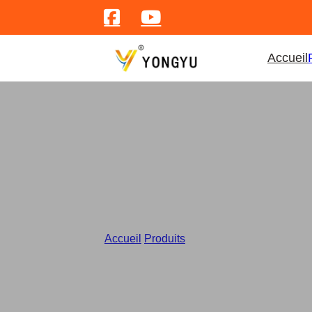
Accueil
ustensi
Accueil
/
Produits
/
Wholesale Stainless Stee