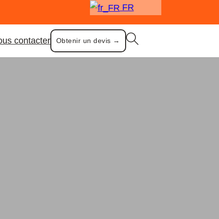
FR
us contacter
Obtenir un devis →
 cuisine
cier inoxydable avec poignée en silicone)