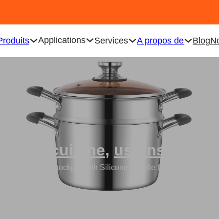
Applications
Produits
Services
A propos de
Blog
No
les de cuisine
,
ustensiles de
l Steamer Pot Stockpot with Silicone Handle (Pot à vapeur en a