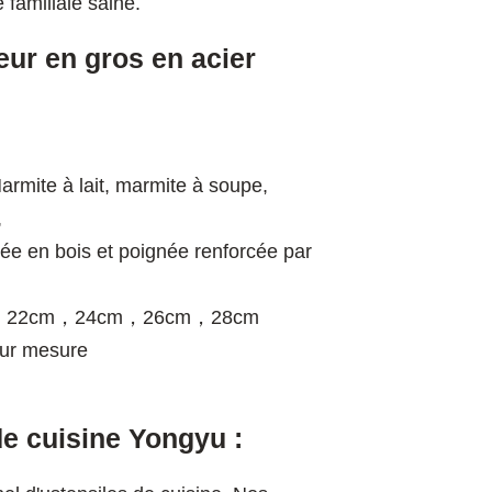
 familiale saine.
eur en gros en acier
rmite à lait, marmite à soupe,
,
e en bois et poignée renforcée par
，22cm，24cm，26cm，28cm
sur mesure
de cuisine Yongyu :