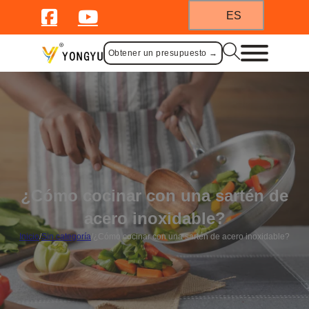
ES
Obtener un presupuesto →
¿Cómo cocinar con una sartén de
acero inoxidable?
Inicio
/
Sin categoría
/
¿Cómo cocinar con una sartén de acero inoxidable?