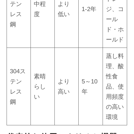
テン
中程
より
1-2年
ジ、コ
レス
度
低い
ール
鋼
ド・ホ
ールド
蒸し料
理、酸
304ス
素晴
性食
テン
より
5～10
らし
品、使
レス
高い
年
い
用頻度
鋼
の高い
環境