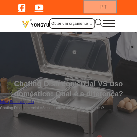
PT
Obter um orçamento →
Chafing Dish comercial VS uso
doméstico: Qual é a diferença?
Início
/
Sem categoria
/
Chafing Dish comercial VS uso doméstico: Qual'é a diferença?