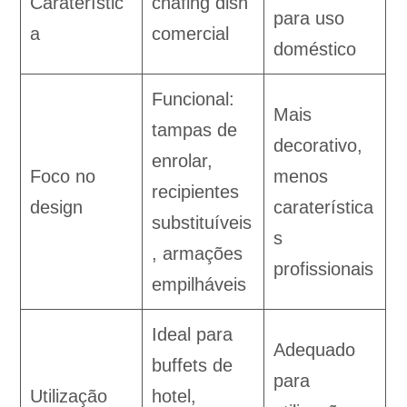
Caraterístic
chafing dish
para uso
a
comercial
doméstico
Funcional:
Mais
tampas de
decorativo,
enrolar,
Foco no
menos
recipientes
design
caraterística
substituíveis
s
, armações
profissionais
empilháveis
Ideal para
Adequado
buffets de
para
Utilização
hotel,