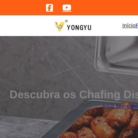
Início
Descubra os Chafing Dis
Início
/
Sem categ