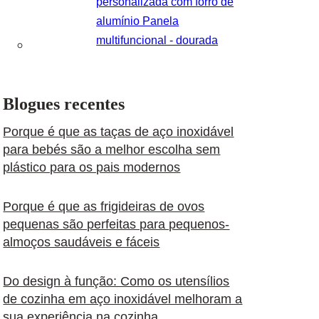
personalizada com forro de
alumínio Panela
multifuncional - dourada
Blogues recentes
Porque é que as taças de aço inoxidável
para bebés são a melhor escolha sem
plástico para os pais modernos
Porque é que as frigideiras de ovos
pequenas são perfeitas para pequenos-
almoços saudáveis e fáceis
Do design à função: Como os utensílios
de cozinha em aço inoxidável melhoram a
sua experiência na cozinha