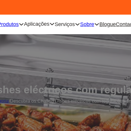
Aplicações
Produtos
Serviços
Sobre
Blogue
Conta
hes eléctricos com regula
oria
/
Descubra os Chafing Dishes eléctricos com regulações de 