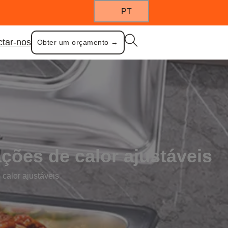
PT
ctar-nos
Obter um orçamento →
ções de calor ajustáveis
calor ajustáveis