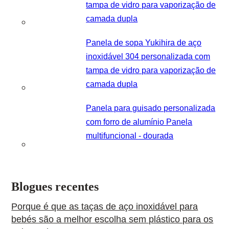
tampa de vidro para vaporização de
camada dupla
Panela de sopa Yukihira de aço
inoxidável 304 personalizada com
tampa de vidro para vaporização de
camada dupla
Panela para guisado personalizada
com forro de alumínio Panela
multifuncional - dourada
Blogues recentes
Porque é que as taças de aço inoxidável para
bebés são a melhor escolha sem plástico para os