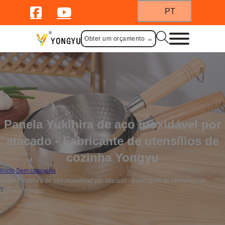
PT
Obter um orçamento →
Panela Yukihira de aço inoxidável por
atacado - Fabricante de utensílios de
cozinha Yongyu
Início
/
Sem categoria
/
Panela Yukihira de aço inoxidável por atacado - Fabricante de utensílios de
cozinha Yongyu